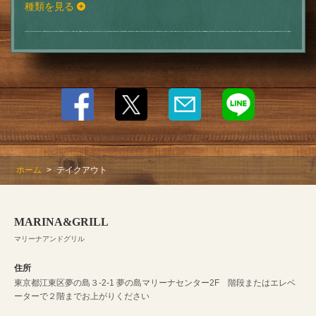
種類を見る
ホーム
テイクアウト
MARINA&GRILL
マリーナアンドグリル
住所
東京都江東区夢の島３-2-1 夢の島マリーナセンター2F 階段またはエレベ
ーターで２階までお上がりください