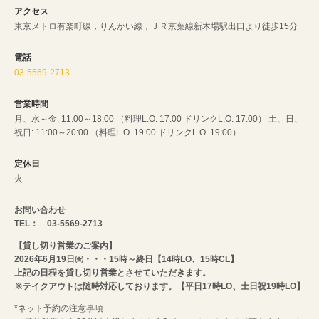
アクセス
東京メトロ有楽町線，りんかい線，ＪＲ京葉線新木場駅出口より徒歩15分
電話
03-5569-2713
営業時間
月、水～金: 11:00～18:00 （料理L.O. 17:00 ドリンクL.O. 17:00） 土、日、
祝日: 11:00～20:00 （料理L.O. 19:00 ドリンクL.O. 19:00）
定休日
火
お問い合わせ
TEL： 03-5569-2713
【貸し切り営業のご案内】
2026年6月19日㈮・・・15時～終日【14時LO、15時CL】
上記の日程を貸し切り営業とさせていただきます。
※テイクアウトは随時対応しております。【平日17時LO、土日祝19時LO】
*ネット予約の注意事項