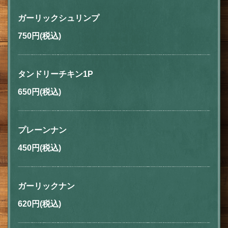
ガーリックシュリンプ
750円
(税込)
タンドリーチキン1P
650円
(税込)
プレーンナン
450円
(税込)
この店舗情報をシェアする
テイクアウト | MARINA&GRILL
ガーリックナン
東京都江東区夢の島３-2-1 夢の島マリーナセンター2F 階段または
620円
(税込)
エレベーターで２階までお上がりください
https://marinagrill.owst.jp/takeouts